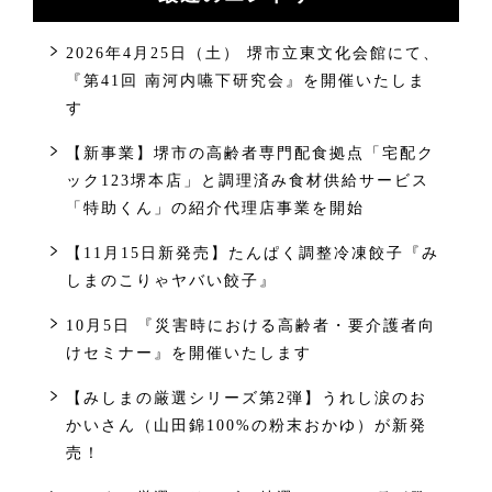
2026年4月25日（土） 堺市立東文化会館にて、
『第41回 南河内嚥下研究会』を開催いたしま
す
【新事業】堺市の高齢者専門配食拠点「宅配ク
ック123堺本店」と調理済み食材供給サービス
「特助くん」の紹介代理店事業を開始
【11月15日新発売】たんぱく調整冷凍餃子『み
しまのこりゃヤバい餃子』
10月5日 『災害時における高齢者・要介護者向
けセミナー』を開催いたします
【みしまの厳選シリーズ第2弾】うれし涙のお
かいさん（山田錦100%の粉末おかゆ）が新発
売！