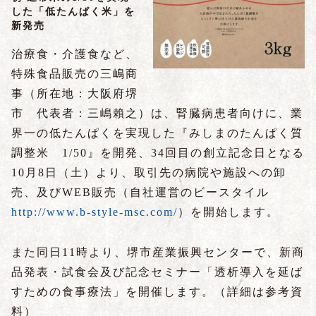
した「低たんぱく米」を
新発売
治療食・介護食など、
特殊食品販売の三嶋商
事（所在地：大阪府堺
市 代表者：三嶋賴之）は、腎臓病患者向けに、業
界一の低たんぱくを実現した『みしまのたんぱく質
調整米 1/50』を開発、34回目の創立記念日となる
10月8日（土）より、取引先の病院や施設への卸
売、及びWEB販売（自社運営のビースタイル
http://www.b-style-msc.com/
）を開始します。
また同日11時より、堺市産業振興センターで、新商
品発表・試食会及び記念セミナー「透析導入を延ば
すための食事療法」を開催します。（詳細は参考資
料）