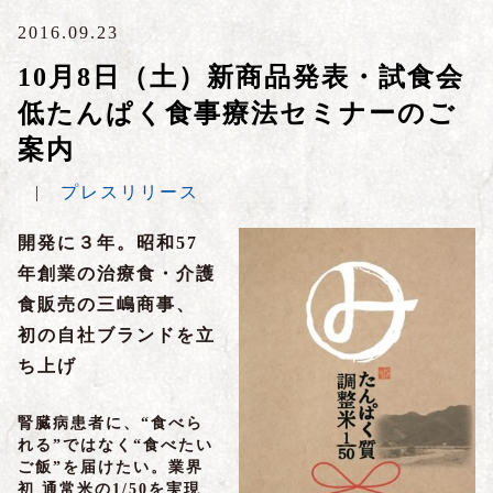
2016.09.23
10月8日（土）新商品発表・試食会
低たんぱく食事療法セミナーのご
案内
|
プレスリリース
開発に３年。昭和57
年創業の治療食・介護
食販売の三嶋商事、
初の自社ブランドを立
ち上げ
腎臓病患者に、“食べら
れる”ではなく“食べたい
ご飯”を届けたい。業界
初 通常米の1/50を実現