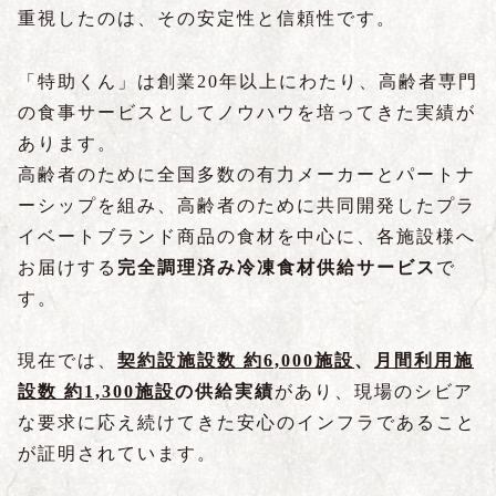
重視したのは、その安定性と信頼性です。
「特助くん」は創業20年以上にわたり、高齢者専門
の食事サービスとしてノウハウを培ってきた実績が
あります。
高齢者のために全国多数の有力メーカーとパートナ
ーシップを組み、高齢者のために共同開発したプラ
イベートブランド商品の食材を中心に、各施設様へ
お届けする
完全調理済み冷凍食材供給サービス
で
す。
現在では、
契約
設
施設数
約
6,000施設
、
月間利用施
設数 約1,300施設
の供給実績
があり、現場のシビア
な要求に応え続けてきた安心のインフラであること
が証明されています。