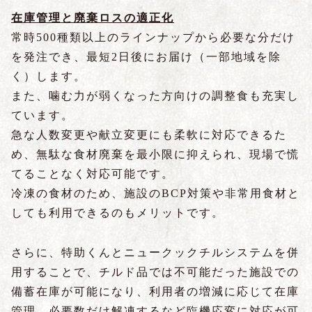
在庫管理と廃棄ロスの適正化
常時500種類以上のラインナップから必要な分だけ
を発注でき、最短2日後にお届け（一部地域を除
く）します。
また、噛む力が弱くなった方向けの調整食も充実し
ています。
急な人数変更や献立変更にも柔軟に対応できるた
め、無駄な食材廃棄を最小限に抑えられ、現場で慌
てることなく対応可能です。
冷凍の食材のため、施設のBCP対策や非常用食材と
しても利用できるのもメリットです。
さらに、特助くんとニュークックチルシステムを併
用することで、チルド品では不可能だった施設での
備蓄在庫が可能になり、利用者の増減に応じて在庫
管理、必要数だけ解凍するなど臨機応変に対応が可