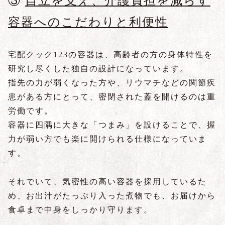
③
自立を支え、介護負担を減らす
容器へのこだわりと利便性
宅配クック123の容器は、高齢者の方の身体特性を
研究し尽くした独自の設計になっています。
指先の力が弱くなった方や、リウマチなどの関節疾
患がある方にとって、密閉された蓋を開けるのは重
労働です。
容器に四隅に大きな「つまみ」を設けることで、握
力が弱い方でも楽に開けられる仕様になっていま
す。
それでいて、気密性の高い容器を採用しているた
め、お出汁がたっぷり入った煮物でも、お届けから
食卓まで中身をしっかり守ります。