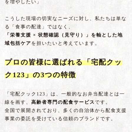
を増やしたい」
こうした現場の切実なニーズに対し、私たちは単な
る「食事の配達」ではなく、
「栄養支援 × 状態確認（見守り）」を軸とした地
域包括ケア
を担いたいと考えています。
プロの皆様に選ばれる「宅配クッ
ク123」の3つの特徴
「宅配クック123」は、一般的なお弁当配達とは一
線を画す、
高齢者専門
の配食サービス
です。
全国で展開されており、多くの自治体から配食支援
事業の委託を受けている信頼のブランドです。