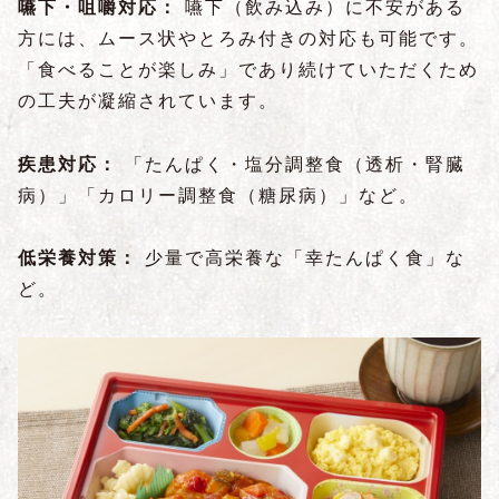
嚥下・咀嚼対応：
嚥下（飲み込み）に不安がある
方には、ムース状やとろみ付きの対応も可能です。
「食べることが楽しみ」であり続けていただくため
の工夫が凝縮されています。
疾患対応：
「たんぱく・塩分調整食（透析・腎臓
病）」「カロリー調整食（糖尿病）」など。
低栄養対策：
少量で高栄養な「幸たんぱく食」な
ど。