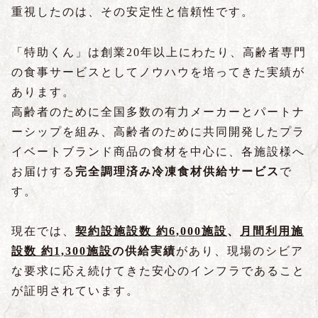
重視したのは、その安定性と信頼性です。
「特助くん」は創業20年以上にわたり、高齢者専門
の食事サービスとしてノウハウを培ってきた実績が
あります。
高齢者のために全国多数の有力メーカーとパートナ
ーシップを組み、高齢者のために共同開発したプラ
イベートブランド商品の食材を中心に、各施設様へ
お届けする
完全調理済み冷凍食材供給サービス
で
す。
現在では、
契約
設
施設数
約
6,000施設
、
月間利用施
設数 約1,300施設
の供給実績
があり、現場のシビア
な要求に応え続けてきた安心のインフラであること
が証明されています。