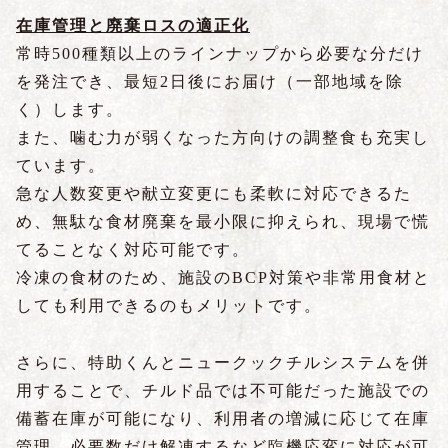
在庫管理と廃棄ロスの適正化
常時500種類以上のラインナップから必要な分だけ
を発注でき、最短2日後にお届け（一部地域を除
く）します。
また、噛む力が弱くなった方向けの調整食も充実し
ています。
急な人数変更や献立変更にも柔軟に対応できるた
め、無駄な食材廃棄を最小限に抑えられ、現場で慌
てることなく対応可能です。
冷凍の食材のため、施設のBCP対策や非常用食材と
しても利用できるのもメリットです。
さらに、特助くんとニュークックチルシステムを併
用することで、チルド品では不可能だった施設での
備蓄在庫が可能になり、利用者の増減に応じて在庫
管理、必要数だけ解凍するなど臨機応変に対応が可