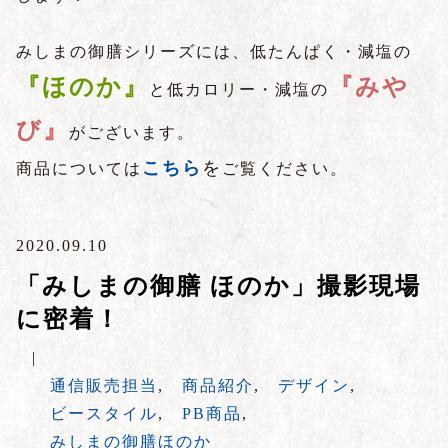
みしまの御膳シリーズには、低たんぱく・減塩の
『ほのか』
『みや
と低カロリー・減塩の
び』
がございます。
こちら
を
商品については
ご覧ください。
2020.09.10
「みしまの御膳 ほのか」撮影現場
に密着！
|
通信販売担当
,
商品紹介
,
デザイン
,
ビースタイル
,
PB商品
,
みしまの御膳ほのか