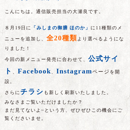
こんにちは。通信販売担当の大瀬良です。
８月
19
日に
「みしまの御膳 ほのか」
に
11
種類のメ
全
20
種類
ニューを追加し、
より選べるようにな
りました！
公式サイ
今回の新メニュー発売に合わせて、
ト
Facebook
Instagram
ページ
、
、
を開
設。
チラシ
さらに
も新しく刷新いたしました。
みなさまご覧いただけましたか？
まだ見てないよ
~
という方、ぜひぜひこの機会にご
覧くださいませ。