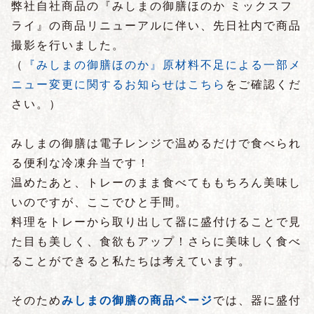
弊社自社商品の『みしまの御膳ほのか ミックスフ
ライ』の商品リニューアルに伴い、先日社内で商品
撮影を行いました。
（
『みしまの御膳ほのか』原材料不足による一部メ
ニュー変更に関するお知らせはこちら
をご確認くだ
さい。）
みしまの御膳は電子レンジで温めるだけで食べられ
る便利な冷凍弁当です！
温めたあと、トレーのまま食べてももちろん美味し
いのですが、ここでひと手間。
料理をトレーから取り出して器に盛付けることで見
た目も美しく、食欲もアップ！さらに美味しく食べ
ることができると私たちは考えています。
そのため
みしまの御膳の商品ページ
では、器に盛付