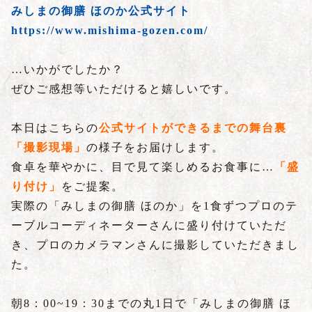
みしまの御膳 ほのか公式サイト
https://www.mishima-gozen.com/
…いかがでしたか？
ぜひご感想等いただけると嬉しいです。
本日はこちらの
公式サイトができるまでの舞台裏
「撮影現場」
の様子をお届けします。
食卓を華やかに、目で見て楽しめるお食事に…
「盛
り付け」
をご提案。
実際の「みしまの御膳 ほのか」を
1
食ずつプロのテ
ーブルコーディネーターさんに盛り付けていただ
き、プロのカメラマンさんに撮影していただきまし
た。
朝
8
：
00~19
：
30
までの丸
1
日で「みしまの御膳 ほ