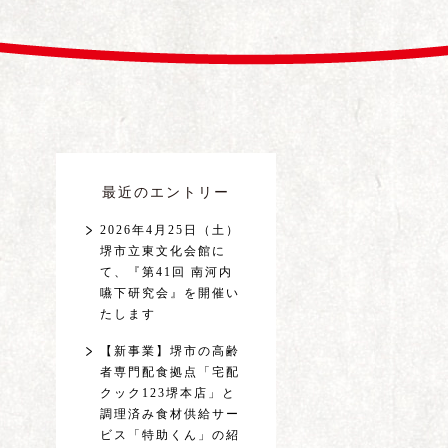
最近のエントリー
2026年4月25日（土）
堺市立東文化会館に
て、『第41回 南河内
嚥下研究会』を開催い
たします
【新事業】堺市の高齢
者専門配食拠点「宅配
クック123堺本店」と
調理済み食材供給サー
ビス「特助くん」の紹