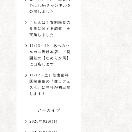
YouTubeチャンネルを
公開しました
「たんぱく質制限食の
食事に関する調査」を
実施しました
11/23～29 あべのハ
ルカス近鉄本店にて初
開催の【なめらか展】
に出店します
11/12（土）朝倉歯科
医院主催の『健口フェ
スタ』に当社が初出展
します！
アーカイブ
2026年02月(1)