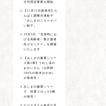
介代理店事業を開始
【11月15日新発売】た
んぱく調整冷凍餃子
『みしまのこりゃヤバ
い餃子』
10月5日 『災害時にお
ける高齢者・要介護者
向けセミナー』を開催
いたします
【みしまの厳選シリー
ズ第2弾】うれし涙の
おかいさん（山田錦
100%の粉末おかゆ）
が新発売！
みしまの厳選シリー
ズ 特選コロッケ6種
が発売！
ビースタイル本店公式