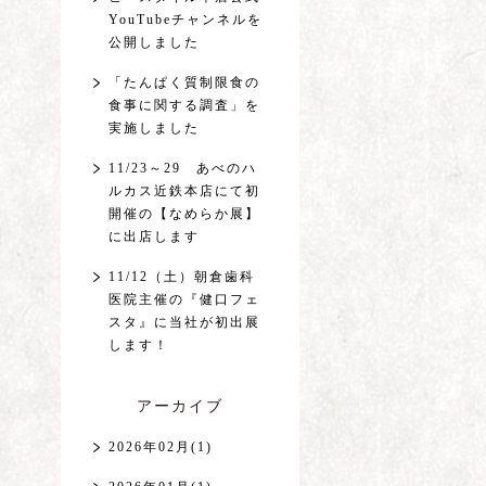
YouTubeチャンネルを
公開しました
「たんぱく質制限食の
食事に関する調査」を
実施しました
11/23～29 あべのハ
ルカス近鉄本店にて初
開催の【なめらか展】
に出店します
11/12（土）朝倉歯科
医院主催の『健口フェ
スタ』に当社が初出展
します！
アーカイブ
2026年02月(1)