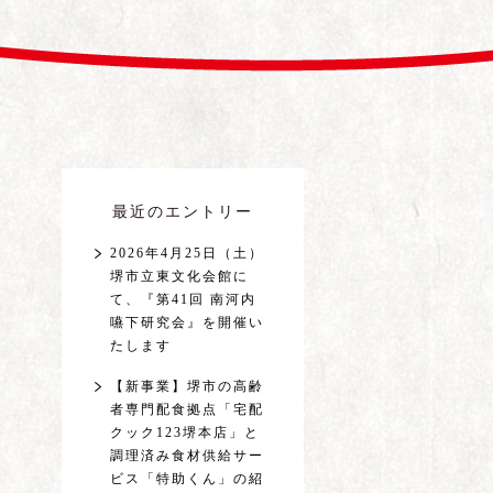
最近のエントリー
2026年4月25日（土）
堺市立東文化会館に
て、『第41回 南河内
嚥下研究会』を開催い
たします
【新事業】堺市の高齢
者専門配食拠点「宅配
クック123堺本店」と
調理済み食材供給サー
ビス「特助くん」の紹