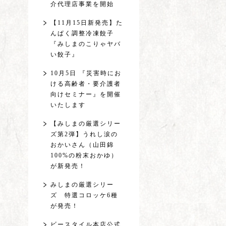
介代理店事業を開始
【11月15日新発売】た
んぱく調整冷凍餃子
『みしまのこりゃヤバ
い餃子』
10月5日 『災害時にお
ける高齢者・要介護者
向けセミナー』を開催
いたします
【みしまの厳選シリー
ズ第2弾】うれし涙の
おかいさん（山田錦
100%の粉末おかゆ）
が新発売！
みしまの厳選シリー
ズ 特選コロッケ6種
が発売！
ビースタイル本店公式