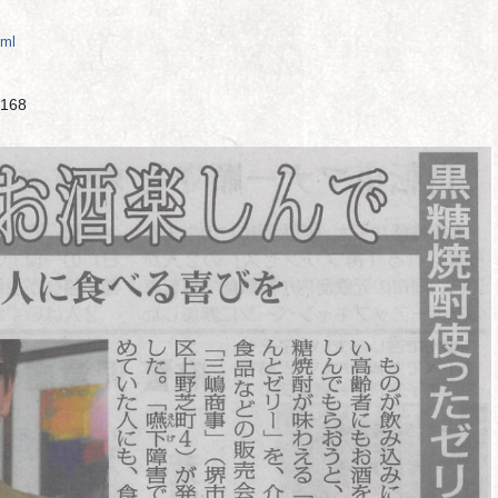
tml
168